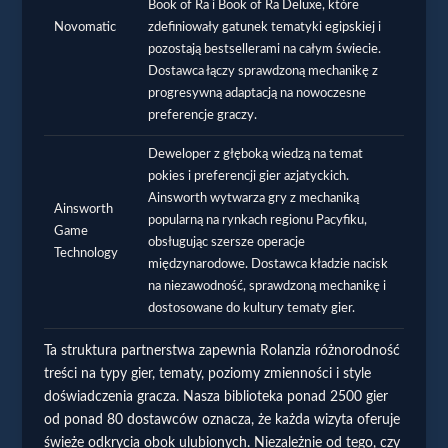
Book of Ra i Book of Ra Deluxe, które
Novomatic
zdefiniowały gatunek tematyki egipskiej i
pozostają bestsellerami na całym świecie.
Dostawca łączy sprawdzoną mechanikę z
progresywną adaptacją na nowoczesne
preferencje graczy.
Deweloper z głęboką wiedzą na temat
pokies i preferencji gier azjatyckich.
Ainsworth wytwarza gry z mechaniką
Ainsworth
popularną na rynkach regionu Pacyfiku,
Game
obsługując szersze operacje
Technology
międzynarodowe. Dostawca kładzie nacisk
na niezawodność, sprawdzoną mechanikę i
dostosowane do kultury tematy gier.
Ta struktura partnerstwa zapewnia Rolanzia różnorodność
treści na typy gier, tematy, poziomy zmienności i style
doświadczenia gracza. Nasza biblioteka ponad 2500 gier
od ponad 80 dostawców oznacza, że każda wizyta oferuje
świeże odkrycia obok ulubionych. Niezależnie od tego, czy