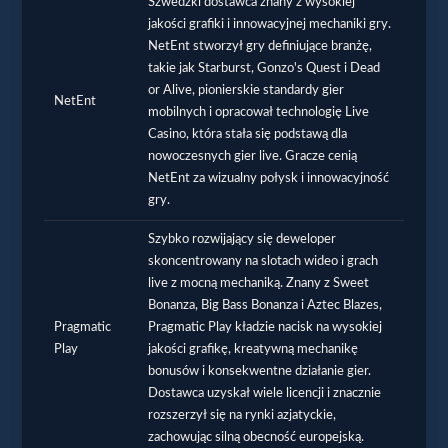
Szwedzki dostawca znany z wysokiej
jakości grafiki i innowacyjnej mechaniki gry.
NetEnt stworzył gry definiujące branżę,
takie jak Starburst, Gonzo's Quest i Dead
or Alive, pionierskie standardy gier
NetEnt
mobilnych i opracował technologię Live
Casino, która stała się podstawą dla
nowoczesnych gier live. Gracze cenią
NetEnt za wizualny połysk i innowacyjność
gry.
Szybko rozwijający się deweloper
skoncentrowany na slotach wideo i grach
live z mocną mechaniką. Znany z Sweet
Bonanza, Big Bass Bonanza i Aztec Blazes,
Pragmatic
Pragmatic Play kładzie nacisk na wysokiej
Play
jakości grafikę, kreatywną mechanikę
bonusów i konsekwentne działanie gier.
Dostawca uzyskał wiele licencji i znacznie
rozszerzył się na rynki azjatyckie,
zachowując silną obecność europejską.