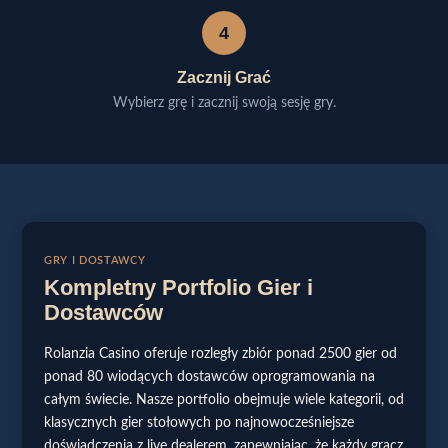
4
Zacznij Grać
Wybierz grę i zacznij swoją sesję gry.
GRY I DOSTAWCY
Kompletny Portfolio Gier i
Dostawców
Rolanzia Casino oferuje rozległy zbiór ponad 2500 gier od
ponad 80 wiodących dostawców oprogramowania na
całym świecie. Nasze portfolio obejmuje wiele kategorii, od
klasycznych gier stołowych po najnowocześniejsze
doświadczenia z live dealerem, zapewniając, że każdy gracz