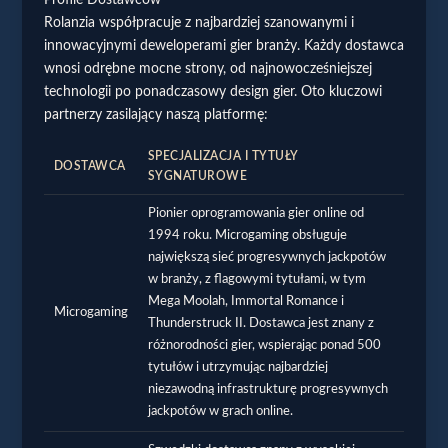
Rolanzia współpracuje z najbardziej szanowanymi i
innowacyjnymi deweloperami gier branży. Każdy dostawca
wnosi odrębne mocne strony, od najnowocześniejszej
technologii po ponadczasowy design gier. Oto kluczowi
partnerzy zasilający naszą platformę:
SPECJALIZACJA I TYTUŁY
DOSTAWCA
SYGNATUROWE
Pionier oprogramowania gier online od
1994 roku. Microgaming obsługuje
największą sieć progresywnych jackpotów
w branży, z flagowymi tytułami, w tym
Mega Moolah, Immortal Romance i
Microgaming
Thunderstruck II. Dostawca jest znany z
różnorodności gier, wspierając ponad 500
tytułów i utrzymując najbardziej
niezawodną infrastrukturę progresywnych
jackpotów w grach online.