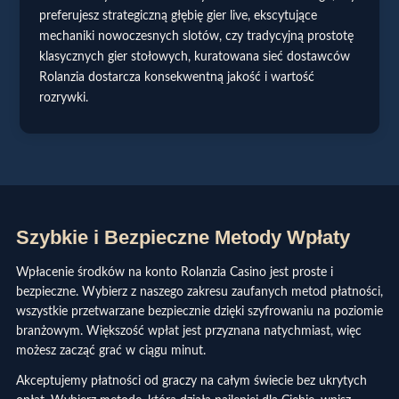
preferujesz strategiczną głębię gier live, ekscytujące
mechaniki nowoczesnych slotów, czy tradycyjną prostotę
klasycznych gier stołowych, kuratowana sieć dostawców
Rolanzia dostarcza konsekwentną jakość i wartość
rozrywki.
Szybkie i Bezpieczne Metody Wpłaty
Wpłacenie środków na konto Rolanzia Casino jest proste i
bezpieczne. Wybierz z naszego zakresu zaufanych metod płatności,
wszystkie przetwarzane bezpiecznie dzięki szyfrowaniu na poziomie
branżowym. Większość wpłat jest przyznana natychmiast, więc
możesz zacząć grać w ciągu minut.
Akceptujemy płatności od graczy na całym świecie bez ukrytych