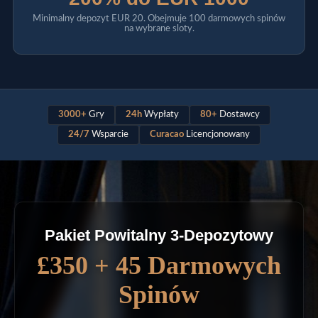
Minimalny depozyt EUR 20. Obejmuje 100 darmowych spinów
na wybrane sloty.
3000+
Gry
24h
Wypłaty
80+
Dostawcy
24/7
Wsparcie
Curacao
Licencjonowany
Pakiet Powitalny 3-Depozytowy
£350 + 45 Darmowych
Spinów