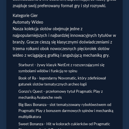
znajduje swój preferowany format gry i styl rozrywki.
Kategorie Gier
Automaty Wideo
Nasza kolekcja slotów obejmuje jedne z
najpopularniejszych i najbardziej innowacyjnych tytułów w
branży. Gracze cieszą się klasycznymi doświadczeniami z
trzema rolkami obok nowoczesnych pięciorolek slotów
wideo z wciągającą grafiką i angażującą mechaniką gry.
Starburst - żywy klasyk NetEnt z rozszerzającymi się
symbolami wildów i funkcją re-spinu
Book of Ra - legendarny Novomatic, który zdefiniował
gatunek slotów tematycznych archeo logii
Gonzo's Quest - przełomowy tytuł Pragmatic Play z
mechaniką Avalanche reels
Big Bass Bonanza - slot tematyzowany rybołówstwem od
Pragmatic Play z bonusem darmowych spinów i mechaniką
multiplikatora
Sweet Bonanza - Hit w kolorach cukierków od Pragmatic