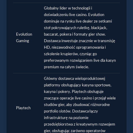
Globalny lider w technologii i
doświadczeniu live casino. Evolution
dominuje na rynku live dealer ze setkami
stoł pokrywających ruletkę, blackjack,
Evolution
baccarat, pokera i formaty gier show.
Gaming
Dostawca inwestuje znacznie w transmisję
HD, niezawodność oprogramowania i
szkolenie krupierów, czyniąc go
preferowanym rozwiązaniem live dla kasyn
premium na całym świecie.
Główny dostawca wieloproduktowej
platformy obsługujący kasyna sportowe,
kasyna i pokery. Playtech obsługuje
znaczące operacje live casino i przejął wiele
studiów gier, aby zbudować różnorodne
Playtech
portfolio slotów. Dostawca łączy
infrastrukturę na poziomie
przedsiębiorstwa z kreatywnym rozwojem
gier, obsługując zarówno operatorów