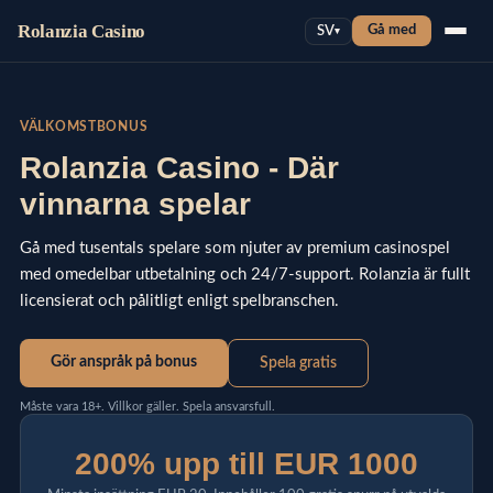
Rolanzia Casino
Gå med
SV
▾
Välkomstbonus
VÄLKOMSTBONUS
Spel
Rolanzia Casino - Där
Kampanjer
vinnarna spelar
Stöd
Gå med tusentals spelare som njuter av premium casinospel
med omedelbar utbetalning och 24/7-support. Rolanzia är fullt
licensierat och pålitligt enligt spelbranschen.
Gör anspråk på bonus
Spela gratis
Måste vara 18+. Villkor gäller. Spela ansvarsfull.
200% upp till EUR 1000