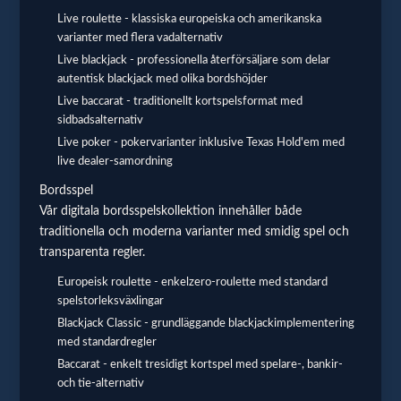
Live roulette - klassiska europeiska och amerikanska
varianter med flera vadalternativ
Live blackjack - professionella återförsäljare som delar
autentisk blackjack med olika bordshöjder
Live baccarat - traditionellt kortspelsformat med
sidbadsalternativ
Live poker - pokervarianter inklusive Texas Hold'em med
live dealer-samordning
Bordsspel
Vår digitala bordsspelskollektion innehåller både
traditionella och moderna varianter med smidig spel och
transparenta regler.
Europeisk roulette - enkelzero-roulette med standard
spelstorleksväxlingar
Blackjack Classic - grundläggande blackjackimplementering
med standardregler
Baccarat - enkelt tresidigt kortspel med spelare-, bankir-
och tie-alternativ