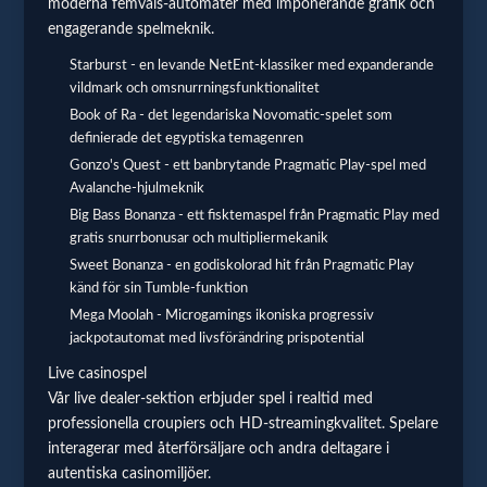
moderna femvals-automater med imponerande grafik och
engagerande spelmeknik.
Starburst - en levande NetEnt-klassiker med expanderande
vildmark och omsnurrningsfunktionalitet
Book of Ra - det legendariska Novomatic-spelet som
definierade det egyptiska temagenren
Gonzo's Quest - ett banbrytande Pragmatic Play-spel med
Avalanche-hjulmeknik
Big Bass Bonanza - ett fisktemaspel från Pragmatic Play med
gratis snurrbonusar och multipliermekanik
Sweet Bonanza - en godiskolorad hit från Pragmatic Play
känd för sin Tumble-funktion
Mega Moolah - Microgamings ikoniska progressiv
jackpotautomat med livsförändring prispotential
Live casinospel
Vår live dealer-sektion erbjuder spel i realtid med
professionella croupiers och HD-streamingkvalitet. Spelare
interagerar med återförsäljare och andra deltagare i
autentiska casinomiljöer.