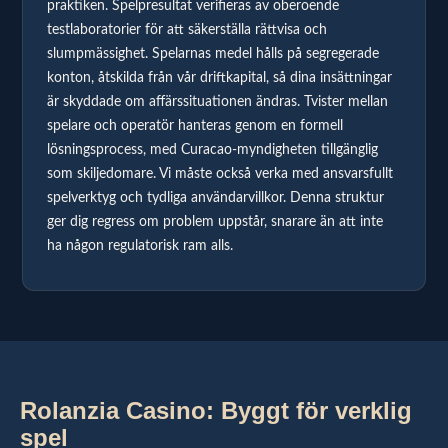
praktiken. Spelpresultat verifieras av oberoende
testlaboratorier för att säkerställa rättvisa och
slumpmässighet. Spelarnas medel hålls på segregerade
konton, åtskilda från vår driftkapital, så dina insättningar
är skyddade om affärssituationen ändras. Tvister mellan
spelare och operatör hanteras genom en formell
lösningsprocess, med Curacao-myndigheten tillgänglig
som skiljedomare. Vi måste också verka med ansvarsfullt
spelverktyg och tydliga användarvillkor. Denna struktur
ger dig regress om problem uppstår, snarare än att inte
ha någon regulatorisk ram alls.
Rolanzia Casino: Byggt för verklig
spel