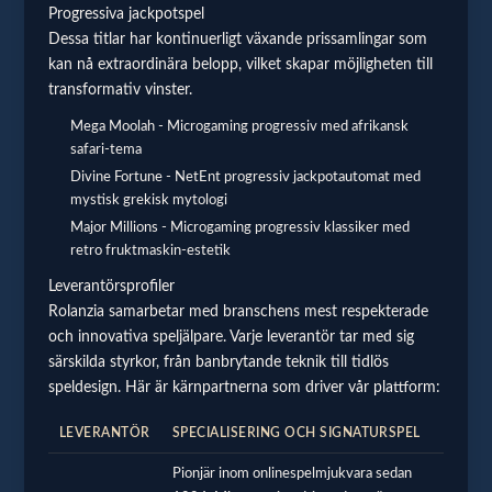
Progressiva jackpotspel
Dessa titlar har kontinuerligt växande prissamlingar som
kan nå extraordinära belopp, vilket skapar möjligheten till
transformativ vinster.
Mega Moolah - Microgaming progressiv med afrikansk
safari-tema
Divine Fortune - NetEnt progressiv jackpotautomat med
mystisk grekisk mytologi
Major Millions - Microgaming progressiv klassiker med
retro fruktmaskin-estetik
Leverantörsprofiler
Rolanzia samarbetar med branschens mest respekterade
och innovativa speljälpare. Varje leverantör tar med sig
särskilda styrkor, från banbrytande teknik till tidlös
speldesign. Här är kärnpartnerna som driver vår plattform:
LEVERANTÖR
SPECIALISERING OCH SIGNATURSPEL
Pionjär inom onlinespelmjukvara sedan