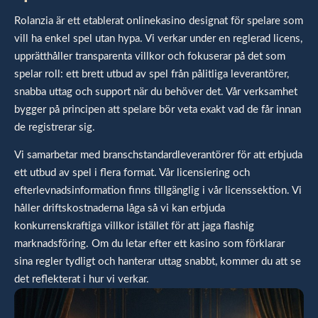
Rolanzia är ett etablerat onlinekasino designat för spelare som
vill ha enkel spel utan hypa. Vi verkar under en reglerad licens,
upprätthåller transparenta villkor och fokuserar på det som
spelar roll: ett brett utbud av spel från pålitliga leverantörer,
snabba uttag och support när du behöver det. Vår verksamhet
bygger på principen att spelare bör veta exakt vad de får innan
de registrerar sig.
Vi samarbetar med branschstandardleverantörer för att erbjuda
ett utbud av spel i flera format. Vår licensiering och
efterlevnadsinformation finns tillgänglig i vår licenssektion. Vi
håller driftskostnaderna låga så vi kan erbjuda
konkurrenskraftiga villkor istället för att jaga flashig
marknadsföring. Om du letar efter ett kasino som förklarar
sina regler tydligt och hanterar uttag snabbt, kommer du att se
det reflekterat i hur vi verkar.