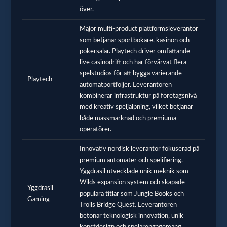
över.
Major multi-product plattformsleverantör
som betjänar sportbokare, kasinon och
pokersalar. Playtech driver omfattande
live casinodrift och har förvärvat flera
spelstudios för att bygga varierande
Playtech
automatportföljer. Leverantören
kombinerar infrastruktur på företagsnivå
med kreativ speljälpning, vilket betjänar
både massmarknad och premiuma
operatörer.
Innovativ nordisk leverantör fokuserad på
premium automater och spelifiering.
Yggdrasil utvecklade unik meknik som
Wilds expansion system och skapade
Yggdrasil
populära titlar som Jungle Books och
Gaming
Trolls Bridge Quest. Leverantören
betonar teknologisk innovation, unik