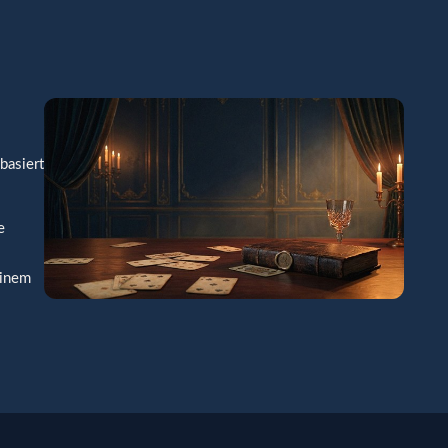
basiert
e
einem