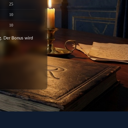
25
10
10
ig. Der Bonus wird