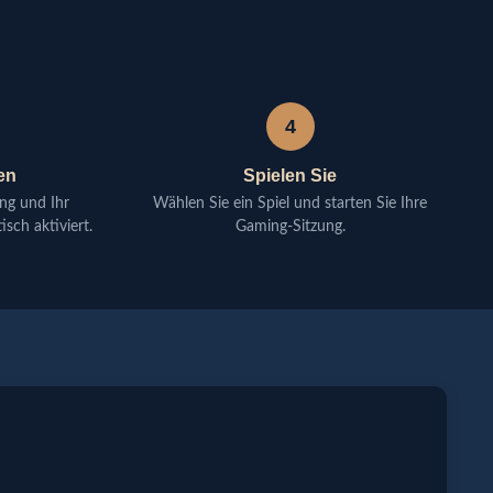
4
en
Spielen Sie
ung und Ihr
Wählen Sie ein Spiel und starten Sie Ihre
ch aktiviert.
Gaming-Sitzung.