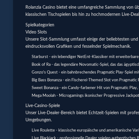
Rolanzia Casino bietet eine umfangreiche Sammlung von üb
klassischen Tischspielen bis hin zu hochmodernen Live-Dealer
Spielkategorien
Video Slots
Unsere Slot-Sammlung umfasst einige der beliebtesten und 
eindrucksvollen Grafiken und fesselnder Spielmechanik.
Starburst - ein lebendiger NetEnt-Klassiker mit erweiterbare
Book of Ra - das legendäre Novomatic-Spiel, das das ägypti
Gonzo's Quest - ein bahnbrechendes Pragmatic Play-Spiel m
Big Bass Bonanza - ein Fischerei-Themed Slot von Pragmatic P
Sweet Bonanza - ein Candy-farbener Hit von Pragmatic Play,
Mega Moolah - Microgamings ikonischer Progressive Jackpot
Live-Casino-Spiele
Unser Live-Dealer-Bereich bietet Echtzeit-Spielen mit prof
Umgebungen.
Live Roulette - klassische europäische und amerikanische Va
Live Blackjack - professionelle Dealer spielen authentisches