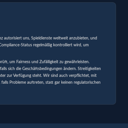
 autorisiert uns, Spieldienste weltweit anzubieten, und
Compliance-Status regelmäßig kontrolliert wird, um
üft, um Fairness und Zufälligkeit zu gewährleisten.
falls sich die Geschäftsbedingungen ändern. Streitigkeiten
er zur Verfügung steht. Wir sind auch verpflichtet, mit
alls Probleme auftreten, statt gar keinen regulatorischen