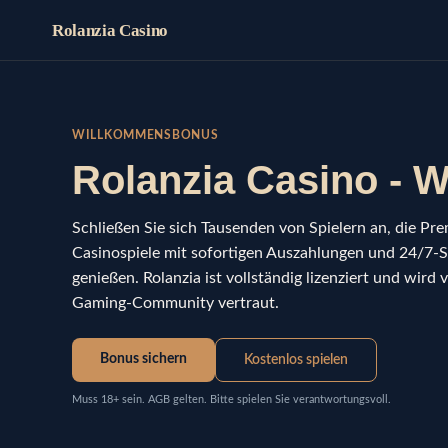
Rolanzia Casino
Willkommensbonus
Spiele
WILLKOMMENSBONUS
Rolanzia Casino - 
Aktionen
Hilfe
Schließen Sie sich Tausenden von Spielern an, die Pr
Casinospiele mit sofortigen Auszahlungen und 24/7-
genießen. Rolanzia ist vollständig lizenziert und wird 
Gaming-Community vertraut.
Bonus sichern
Kostenlos spielen
Muss 18+ sein. AGB gelten. Bitte spielen Sie verantwortungsvoll.