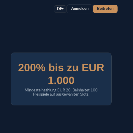
Anmelden
Beitreten
DE
▾
200% bis zu EUR
1.000
Mindesteinzahlung EUR 20. Beinhaltet 100
Freispiele auf ausgewählten Slots.